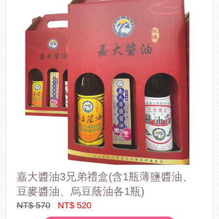
嘉大醬油3兄弟禮盒(含1瓶薄鹽醬油、
豆麥醬油、烏豆蔭油各1瓶)
NT$ 570
NT$ 520